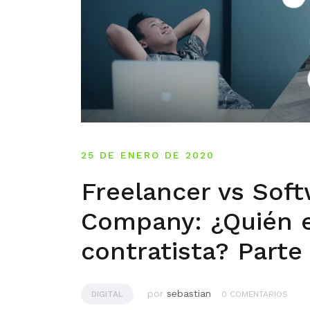
25 DE ENERO DE 2020
Freelancer vs Sof
Company: ¿Quién 
contratista? Parte 
por
sebastian
DIGITAL
0 COMENTARIOS